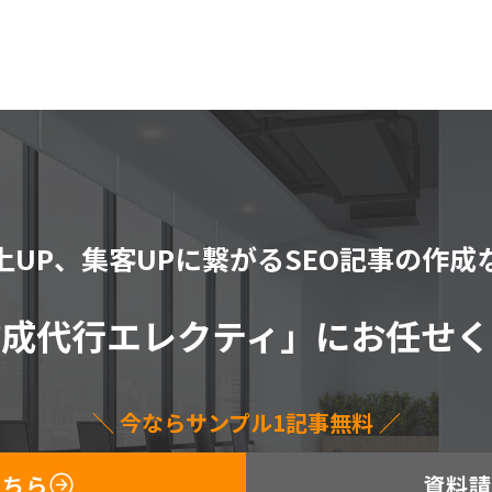
上UP、集客UPに繋がるSEO記事の作成
作成代行エレクティ」にお任せく
＼ 今ならサンプル1記事無料 ／
こちら
資料